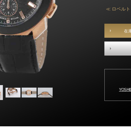
≪ ロベル
在
YOSH