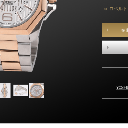
≪ ロベル
在
YOSH