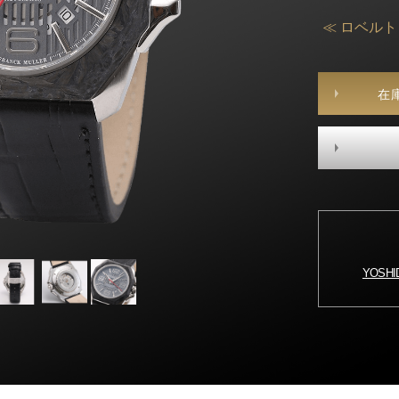
≪ ロベル
在
YOSH