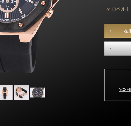
≪ ロベル
在
YOSH