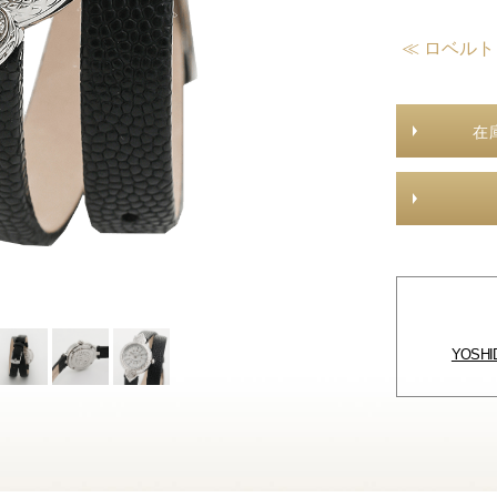
≪ ロベル
在
YOSH