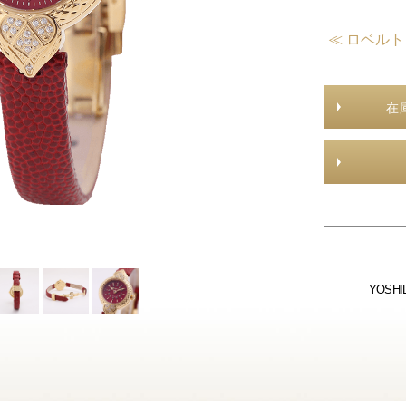
≪ ロベル
在
YOSH