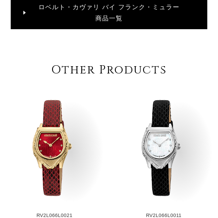
ロベルト・カヴァリ バイ フランク・ミュラー
商品一覧
Other Products
RV2L066L0021
RV2L066L0011