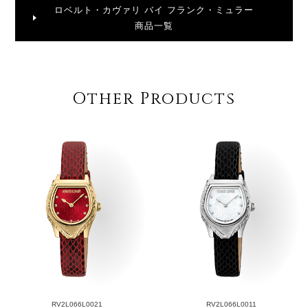
ロベルト・カヴァリ バイ フランク・ミュラー
商品一覧
Other Products
RV2L066L0021
RV2L066L0011