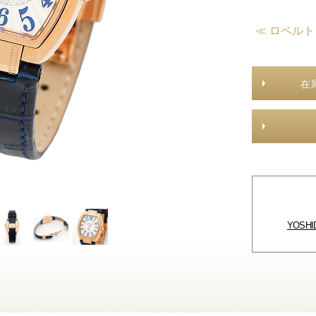
≪ ロベル
在
YOSH