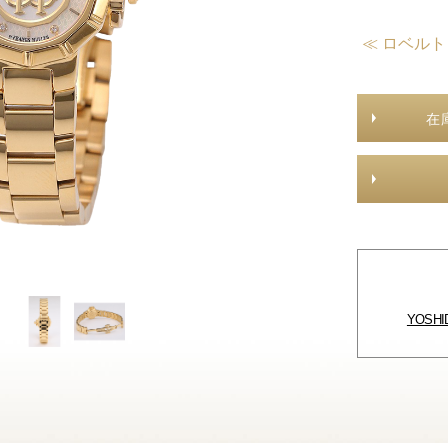
≪ ロベル
在
YOSH