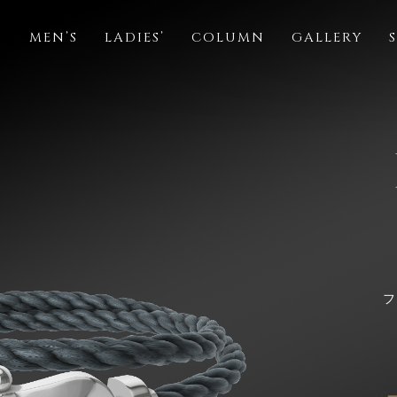
S
MEN’S
LADIES’
COLUMN
GALLERY
フ